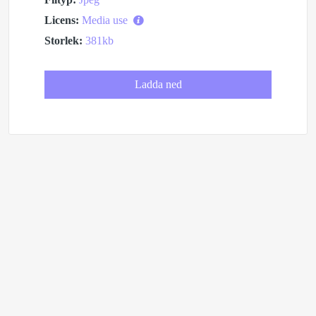
Licens:
Media use
Storlek:
381kb
Ladda ned