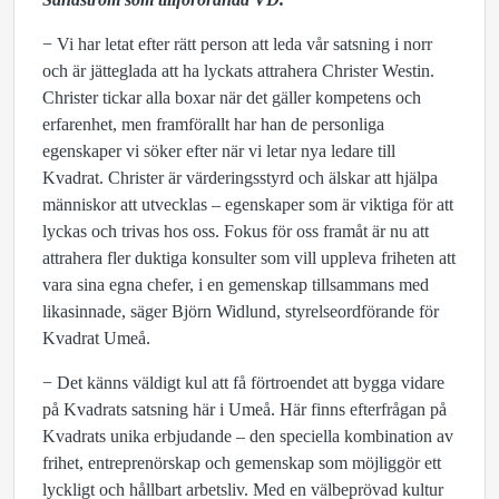
− Vi har letat efter rätt person att leda vår satsning i norr
och är jätteglada att ha lyckats attrahera Christer Westin.
Christer tickar alla boxar när det gäller kompetens och
erfarenhet, men framförallt har han de personliga
egenskaper vi söker efter när vi letar nya ledare till
Kvadrat. Christer är värderingsstyrd och älskar att hjälpa
människor att utvecklas – egenskaper som är viktiga för att
lyckas och trivas hos oss. Fokus för oss framåt är nu att
attrahera fler duktiga konsulter som vill uppleva friheten att
vara sina egna chefer, i en gemenskap tillsammans med
likasinnade, säger Björn Widlund, styrelseordförande för
Kvadrat Umeå.
− Det känns väldigt kul att få förtroendet att bygga vidare
på Kvadrats satsning här i Umeå. Här finns efterfrågan på
Kvadrats unika erbjudande – den speciella kombination av
frihet, entreprenörskap och gemenskap som möjliggör ett
lyckligt och hållbart arbetsliv. Med en välbeprövad kultur