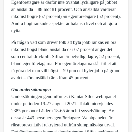
Egenföretagare är därför inte oväntat lyckligare på jobbet
än anställda – 88 mot 81 procent. Och anställda värderar
inkomst högre (67 procent) än egenföretagare (52 procent).
Andra högt rankade aspekter är balans i livet och att göra
nytta.
På frågan vad som driver folk att byta jobb rankas en bra
inkomst högst bland anställda där 67 procent anger det
som central drivkraft. Siffran är betydligt lägre, 52 procent,
bland egenföretagarna. För egenföretagarna slår frihet att
få göra det man vill högst – 59 procent byter jobb på grund
av det – för anställda är siffran 45 procent.
Om undersökningen
Undersökningen genomfördes i Kantar Sifos webbpanel
under perioden 19-27 augusti 2021. Totalt intervjuades
2385 personer i åldern 18-65 år och i sysselsättning. Av
dessa är 449 personer egenföretagare. Webbpanelen är
riksrepresentativt rekryterad utifrån slumpmässiga urval.
Det förekommer ingen självrekrytering i Sifos webbpanel.