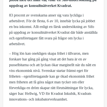
uppdrag av konsultnätverket Kvadrat.
83 procent av svenskarna anser sig vara lyckliga i
arbetslivet. För de flesta, 6 av 10, innebär lycka på jobbet
en bra inkomst. Allt enligt en färsk undersökning av Sifo
på uppdrag av konsultnätverket Kvadrat där både anställda
och egenföretagare fått svara på frågor om lycka i
arbetslivet.
– Hög lön kan onekligen skapa frihet i tillvaron, men
forskare har gång på gång visat att det bara är en av
pusselbitarna och att lyckan ökar marginellt när du nått en
viss ekonomisk nivå. Svenskar startar främst eget för
friheten - egenföretagande kan ge ökad ekonomisk frihet
men friheten att få göra något man tycker om eller
förverkliga en dröm skapar rätt förutsättningar för lycka,
säger Isac Hellwig, VD för Kvadrat Inkubik, Kvadrats
innovations- och inkubatorverksamhet.