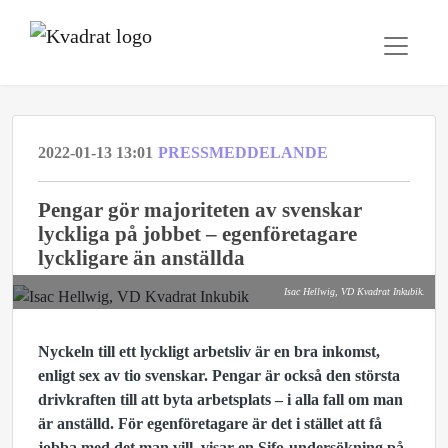
2022-01-13 13:01
PRESSMEDDELANDE
Pengar gör majoriteten av svenskar
lyckliga på jobbet – egenföretagare
lyckligare än anställda
Isac Hellwig, VD Kvadrat Inkubik.
Nyckeln till ett lyckligt arbetsliv är en bra inkomst,
enligt sex av tio svenskar. Pengar är också den största
drivkraften till att byta arbetsplats – i alla fall om man
är anställd. För egenföretagare är det i stället att få
jobba med det man vill, visar en Sifo-undersökning på