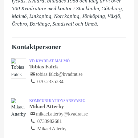
lyckas. Kvadrat bildades 1988 och idag är vi över 
500 Kvadratare med kontor i Stockholm, Göteborg, 
Malmö, Linköping, Norrköping, Jönköping, Växjö, 
Örebro, Borlänge, Sundsvall och Umeå. 
Kontaktpersoner
VD KVADRAT MALMÖ
Tobias Falck
tobias.falck@kvadrat.se
070-2335234
KOMMUNIKATIONSANSVARIG
Mikael Atterby
mikael.atterby@kvadrat.se
0733982681
Mikael Atterby