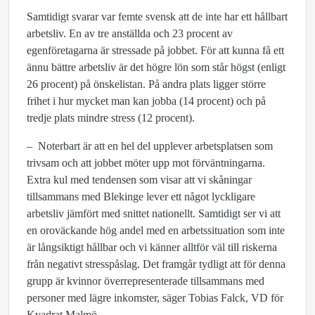
Samtidigt svarar var femte svensk att de inte har ett hållbart
arbetsliv. En av tre anställda och 23 procent av
egenföretagarna är stressade på jobbet. För att kunna få ett
ännu bättre arbetsliv är det högre lön som står högst (enligt
26 procent) på önskelistan. På andra plats ligger större
frihet i hur mycket man kan jobba (14 procent) och på
tredje plats mindre stress (12 procent).
– Noterbart är att en hel del upplever arbetsplatsen som
trivsam och att jobbet möter upp mot förväntningarna.
Extra kul med tendensen som visar att vi skåningar
tillsammans med Blekinge lever ett något lyckligare
arbetsliv jämfört med snittet nationellt. Samtidigt ser vi att
en oroväckande hög andel med en arbetssituation som inte
är långsiktigt hållbar och vi känner alltför väl till riskerna
från negativt stresspåslag. Det framgår tydligt att för denna
grupp är kvinnor överrepresenterade tillsammans med
personer med lägre inkomster, säger Tobias Falck, VD för
Kvadrat Malmö.